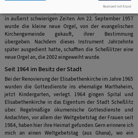
gehalten, fanden Konfirmationen, Taufen und Trauungen
Realisiert mit Klaro!
statt. Pfarrer Frank begann hier seine segensreiche Arbeit
in äußerst schwierigen Zeiten. Am 22. September 1957
wurde die kleine neue Orgel, von der evangelischen
Kirchengemeinde gekauft, ihrer Bestimmung
übergeben. Nachdem dieses Instrument Jahrzehnte
später ausgedient hatte, schafften die Scheßlitzer eine
neue Orgel an, die 2002 eingeweiht wurde.
Seit 1964 im Besitz der Stadt
Bei der Renovierung der Elisabethenkirche im Jahre 1965
wurden die Gottesdienste ins ehemalige Marthaheim,
jetzt Kindergarten, verlegt. 1964 gingen Spital und
Elisabethenkirche in das Eigentum der Stadt Scheßlitz
über. Regelmäßige ökumenische Gottesdienste und
Andachten, vor allem der Weltgebetstag der Frauen seit
1984, haben hier ihre Heimat gefunden. Gern erinnere ich
mich an einen Weltgebetstag (aus Ghana), wo ein