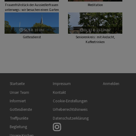
Frauenfrühstück der Aussiedlerfrauen
Meditation
unterwegs : wir besuchen einen Garten
So, 9.8. 10 Uhr
Di, 11.8. 15-17 Uhr
Gottesdienst
Seniorenkreis : mit Andacht,
Kaffeetrinken
Hauptnavigation
Fußbereichsmenü
Benutzermenü
Startseite
Impressum
Anmelden
Unser Team
Kontakt
Informiert
Cookie-Einstellungen
Gottesdienste
Urheberrechtshinweis
Treffpunkte
Datenschutzerklärung
Begleitung
Unsere Kirchen