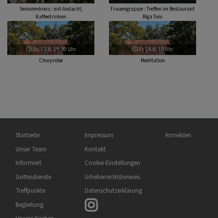
Seniorenkreis : mit Andacht,
Frauengruppe : Treffen im Restaurant
Kaffeetrinken
Riga Toni
Do, 13.8. 19:30 Uhr
Fr, 14.8. 18 Uhr
Chorprobe
Meditation
Hauptnavigation
Fußbereichsmenü
Benutzermenü
Startseite
Impressum
Anmelden
Unser Team
Kontakt
Informiert
Cookie-Einstellungen
Gottesdienste
Urheberrechtshinweis
Treffpunkte
Datenschutzerklärung
Begleitung